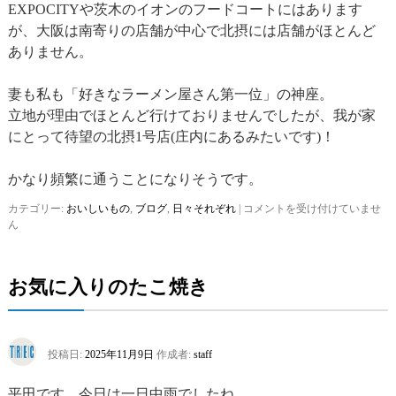
EXPOCITYや茨木のイオンのフードコートにはあります
が、大阪は南寄りの店舗が中心で北摂には店舗がほとんど
ありません。
妻も私も「好きなラーメン屋さん第一位」の神座。
立地が理由でほとんど行けておりませんでしたが、我が家
にとって待望の北摂1号店(庄内にあるみたいです)！
かなり頻繁に通うことになりそうです。
カテゴリー:
おいしいもの
,
ブログ
,
日々それぞれ
|
待
コメントを受け付けていませ
ん
望
の
は
お気に入りのたこ焼き
投稿日:
2025年11月9日
作成者:
staff
平田です。今日は一日中雨でしたね。