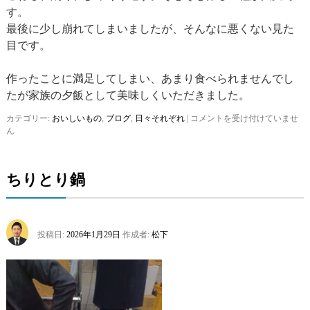
す。
最後に少し崩れてしまいましたが、そんなに悪くない見た
目です。
作ったことに満足してしまい、あまり食べられませんでし
たが家族の夕飯として美味しくいただきました。
カテゴリー:
おいしいもの
,
ブログ
,
日々それぞれ
|
超
コメントを受け付けていませ
ん
ド
級！
は
ちりとり鍋
投稿日:
2026年1月29日
作成者:
松下