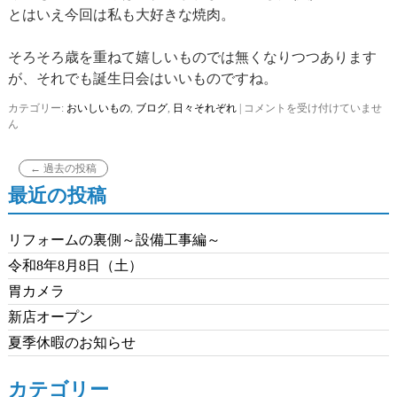
とはいえ今回は私も大好きな焼肉。
そろそろ歳を重ねて嬉しいものでは無くなりつつあります
が、それでも誕生日会はいいものですね。
カテゴリー:
おいしいもの
,
ブログ
,
日々それぞれ
|
毎
コメントを受け付けていませ
ん
年
恒
例
←
過去の投稿
は
最近の投稿
リフォームの裏側～設備工事編～
令和8年8月8日（土）
胃カメラ
新店オープン
夏季休暇のお知らせ
カテゴリー