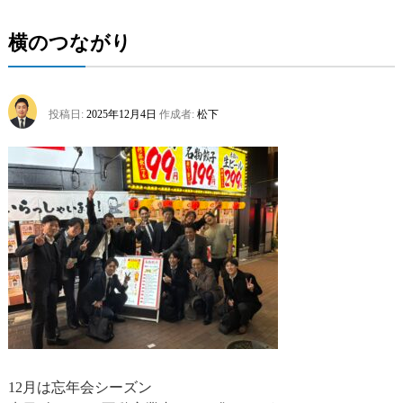
作
り
横のつながり
に
初
挑
戦
は
投稿日:
2025年12月4日
作成者:
松下
12月は忘年会シーズン