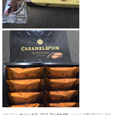
カテゴリー:
おいしいもの
,
ブログ
,
日々それぞれ
|
東
コメントを受け付けていませ