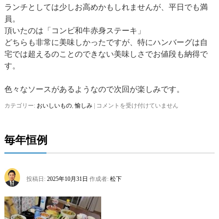
ランチとしては少しお高めかもしれませんが、平日でも満
員。
頂いたのは「コンビ和牛赤身ステーキ」
どちらも非常に美味しかったですが、特にハンバーグは自
宅では超えるのことのできない美味しさでお値段も納得で
す。
色々なソースがあるようなので次回が楽しみです。
カテゴリー:
おいしいもの
,
愉しみ
|
今
コメントを受け付けていません
更
で
す
毎年恒例
が・・・
は
投稿日:
2025年10月31日
作成者:
松下