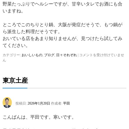
野菜たっぷりでヘルシーですが、甘辛いタレでお酒にも合
いますね。
ところでこのちりとり鍋、大阪が発症だそうで、もつ鍋が
ら派生した料理だそうです。
おいている店をあまり知りませんが、見つけたら試してみ
てください。
カテゴリー:
おいしいもの
,
ブログ
,
日々それぞれ
|
ち
コメントを受け付けていませ
ん
り
と
り
鍋
東京土産
は
投稿日:
2026年1月20日
作成者:
平田
こんばんは、平田です。寒いです。