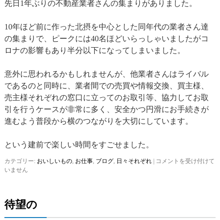
先日1年ぶりの不動産業者さんの集まりがありました。
10年ほど前に作った北摂を中心とした同年代の業者さん達
の集まりで、ピークには40名ほどいらっしゃいましたがコ
ロナの影響もあり半分以下になってしまいました。
意外に思われるかもしれませんが、他業者さんはライバル
であるのと同時に、業者間での売買や情報交換、買主様、
売主様それぞれの窓口に立ってのお取引等、協力してお取
引を行うケースが非常に多く、安全かつ円滑にお手続きが
進むよう普段から横のつながりを大切にしています。
という建前で楽しい時間をすごせました。
カテゴリー:
おいしいもの
,
お仕事
,
ブログ
,
日々それぞれ
|
横
コメントを受け付けて
いません
の
つ
な
が
待望の
り
は