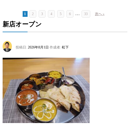
…
1
2
3
4
5
6
33
次へ »
新店オープン
投稿日:
2026年8月1日
作成者:
松下