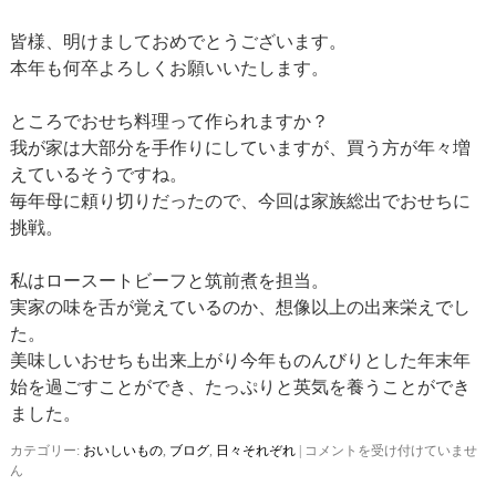
皆様、明けましておめでとうございます。
本年も何卒よろしくお願いいたします。
ところでおせち料理って作られますか？
我が家は大部分を手作りにしていますが、買う方が年々増
えているそうですね。
毎年母に頼り切りだったので、今回は家族総出でおせちに
挑戦。
私はロースートビーフと筑前煮を担当。
実家の味を舌が覚えているのか、想像以上の出来栄えでし
た。
美味しいおせちも出来上がり今年ものんびりとした年末年
始を過ごすことができ、たっぷりと英気を養うことができ
ました。
カテゴリー:
おいしいもの
,
ブログ
,
日々それぞれ
|
お
コメントを受け付けていませ
ん
せ
ち