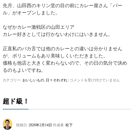
先月、山田西のキリン堂の目の前にカレー屋さん「パー
ル」がオープンしました。
なぜかカレー激戦区の山田エリア
カレー好きとしては行かないわけにはいきません。
正直私のバカ舌では他のカレーとの違いは分かりません
が、ボリュームもあり美味しくいただきました。
価格も他店と大きく変わらないので、その日の気分で決め
るのもよいですね。
カテゴリー:
おいしいもの
,
日々それぞれ
|
新
コメントを受け付けていません
店
オ
ー
超ド級！
プ
ン
は
投稿日:
2026年2月14日
作成者:
松下