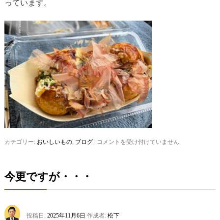
っています。
カテゴリー:
おいしいもの
,
ブログ
|
お
コメントを受け付けていません
気
に
入
今更ですが・・・
り
の
た
こ
焼
投稿日:
2025年11月6日
作成者:
松下