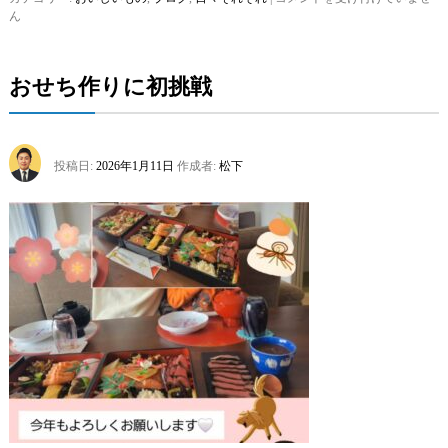
ん
京
土
産
は
おせち作りに初挑戦
投稿日:
2026年1月11日
作成者:
松下