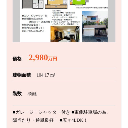
2,980
価格
万円
建物面積
104.17 m²
階数
3階建
■ガレージ：シャッター付き ■東側駐車場の為、
陽当たり・通風良好！ ■広々4LDK！