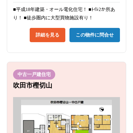
■平成18年建築・オール電化住宅！ ■ﾄｲﾚ2か所あ
り！ ■徒歩圏内に大型買物施設有り！
詳細を見る
この物件に問合せ
中古一戸建住宅
吹田市樫切山