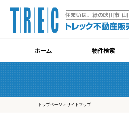
コ
ホーム
物件検索
ン
テ
ン
ツ
へ
ス
キ
トップページ
>
サイトマップ
ッ
プ