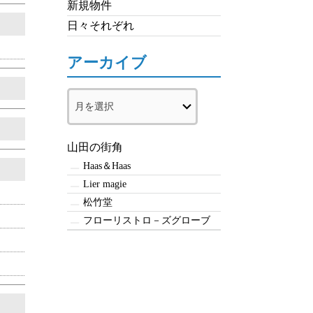
新規物件
日々それぞれ
アーカイブ
ア
ー
カ
イ
山田の街角
ブ
Haas＆Haas
Lier magie
松竹堂
フローリストロ－ズグローブ