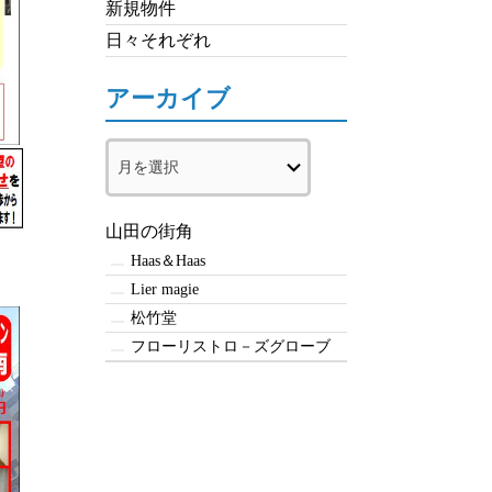
新規物件
日々それぞれ
アーカイブ
ア
ー
カ
イ
山田の街角
ブ
Haas＆Haas
Lier magie
松竹堂
フローリストロ－ズグローブ