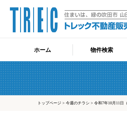
コ
ホーム
物件検索
ン
テ
ン
ツ
へ
ス
キ
トップページ
>
今週のチラシ
>
令和7年10月11日
ッ
プ