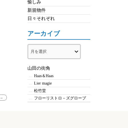
愉しみ
新規物件
日々それぞれ
アーカイブ
ア
ー
カ
イ
山田の街角
ブ
Haas＆Haas
Lier magie
松竹堂
→
フローリストロ－ズグローブ