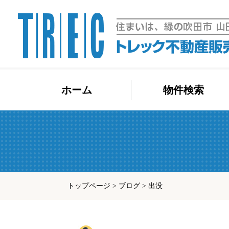
コ
ホーム
物件検索
ン
テ
ン
ツ
へ
ス
キ
トップページ
>
ブログ
>
出没
ッ
プ