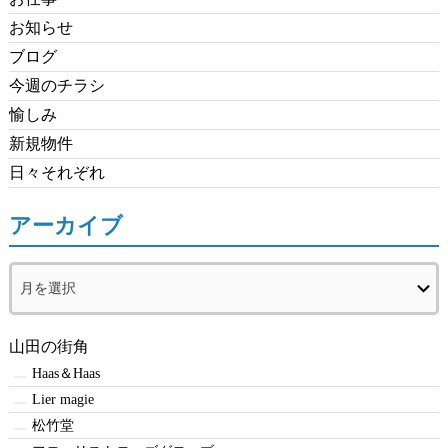
お知らせ
ブログ
今週のチラシ
愉しみ
新規物件
日々それぞれ
アーカイブ
ア
ー
カ
イ
山田の街角
ブ
Haas＆Haas
Lier magie
松竹堂