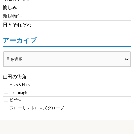
愉しみ
新規物件
日々それぞれ
アーカイブ
ア
ー
カ
イ
山田の街角
ブ
Haas＆Haas
Lier magie
松竹堂
フローリストロ－ズグローブ