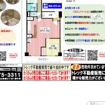
筍尽くし！