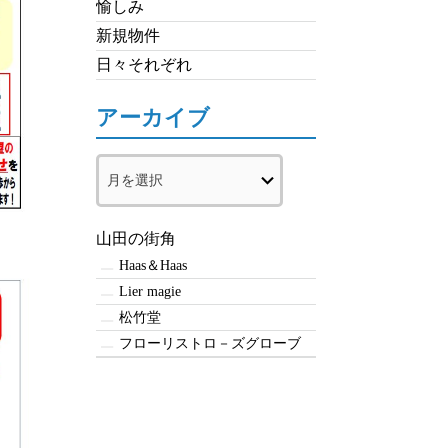
愉しみ
新規物件
日々それぞれ
アーカイブ
ア
ー
カ
イ
山田の街角
ブ
Haas＆Haas
Lier magie
松竹堂
フローリストロ－ズグローブ